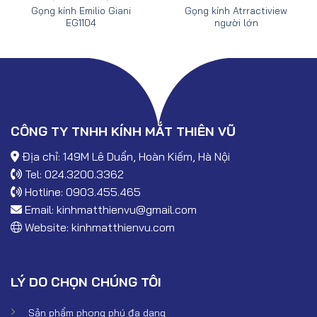
Gọng kính Emilio Giani
Gọng kính Atrractiview
EG1104
người lớn
CÔNG TY TNHH KÍNH MẮT THIÊN VŨ
Địa chỉ: 149M Lê Duẩn, Hoàn Kiếm, Hà Nội
Tel: 024.3200.3362
Hotline: 0903.455.465
Email:
kinhmatthienvu@gmail.com
Website:
kinhmatthienvu.com
LÝ DO CHỌN CHÚNG TÔI
Sản phẩm phong phú đa dạng