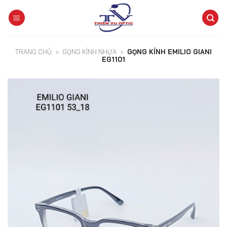
Skip
to
content
TRANG CHỦ
»
GỌNG KÍNH NHỰA
»
GỌNG KÍNH EMILIO GIANI
EG1101