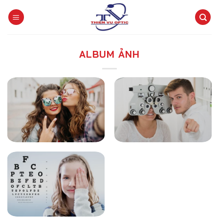
Skip
to
content
ALBUM ẢNH